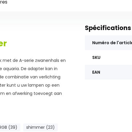
res
Spécifications
er
Numéro de l'articl
SKU
ik met de A-serie zwanenhals en
re aquaria. De adapter kan in
EAN
e combinatie van verlichting
pter kunt u uw lampen op een
rm en afwerking toevoegt aan
RGB (39)
shimmer (23)