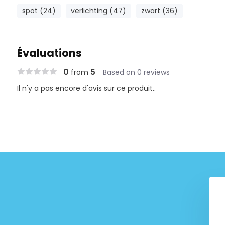
spot (24)
verlichting (47)
zwart (36)
Évaluations
0
5
from
Based on 0 reviews
Il n'y a pas encore d'avis sur ce produit..
cle de cygne
Controleur spectral x
€ 40,60
€ 152,50