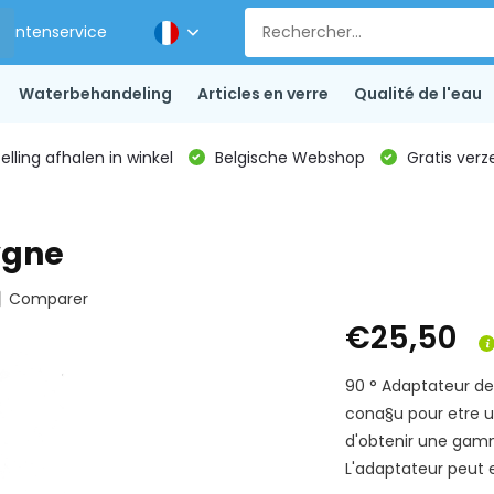
Klantenservice
Waterbehandeling
Articles en verre
Qualité de l'eau
lling afhalen in winkel
Belgische Webshop
Gratis verz
ygne
Comparer
€25,50
90 ° Adaptateur de
cona§u pour etre ut
d'obtenir une gam
L'adaptateur peut e