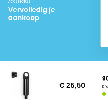
ACCESSOIRES
Vervolledig je
aankoop
9
€ 25,50
Dfa