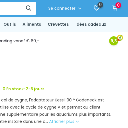
0
0
Se connecter
Outils
Aliments
Crevettes
Idées cadeaux
ending vanaf € 60,-
9,3
0 En stock: 2-5 jours
 col de cygne, l'adaptateur Kessil 90 ° Godeneck est
ilise avec le cycle de cygne A et permet au client
me supplementaire pour les aquariums plus importants.
tre installe dans une c...
Afficher plus