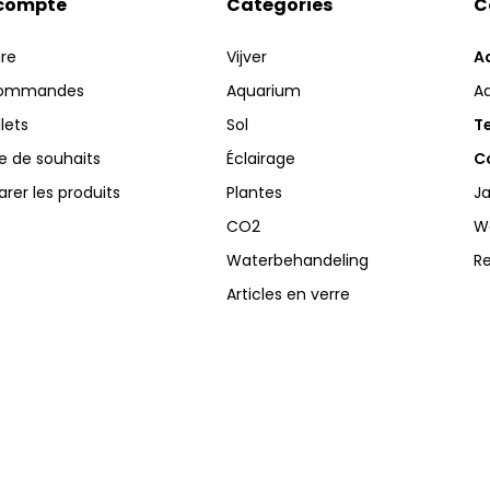
compte
Catégories
C
ire
Vijver
A
commandes
Aquarium
A
llets
Sol
Te
te de souhaits
Éclairage
Co
er les produits
Plantes
Ja
CO2
W
Waterbehandeling
R
Articles en verre