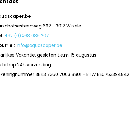
ontact
quascaper.be
arschotsesteenweg 662 - 3012 Wilsele
l:
+32 (0)468 089 207
urriel:
info@aquascaper.be
arlijkse Vakantie, gesloten t.e.m. 15 augustus
ebshop 24h verzending
ekeningnummer BE43 7360 7063 8801 - BTW BE0753394842