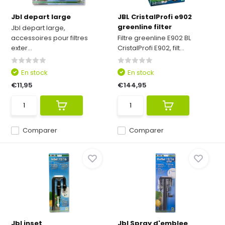
Jbl depart large
JBL CristalProfi e902
greenline filter
Jbl depart large,
accessoires pour filtres
Filtre greenline E902 BL
exter...
CristalProfi E902, filt...
En stock
En stock
€11,95
€144,95
Comparer
Comparer
Jbl inset
Jbl Spray d'emblee