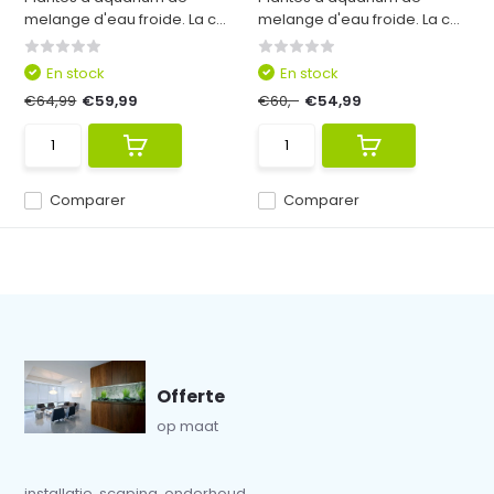
melange d'eau froide. La c...
melange d'eau froide. La c...
En stock
En stock
€64,99
€59,99
€60,-
€54,99
Comparer
Comparer
Offerte
op maat
installatie, scaping, onderhoud...