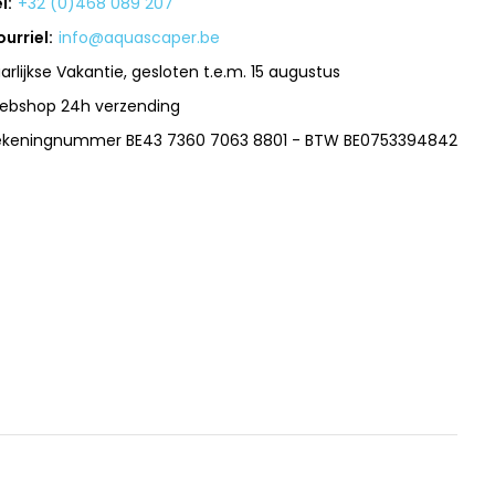
l:
+32 (0)468 089 207
urriel:
info@aquascaper.be
arlijkse Vakantie, gesloten t.e.m. 15 augustus
ebshop 24h verzending
ekeningnummer BE43 7360 7063 8801 - BTW BE0753394842