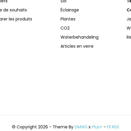
llets
Sol
Te
te de souhaits
Éclairage
Co
er les produits
Plantes
Ja
CO2
W
Waterbehandeling
R
Articles en verre
© Copyright 2026 - Theme By
DMWS
x
Plus+
-
Fil RSS