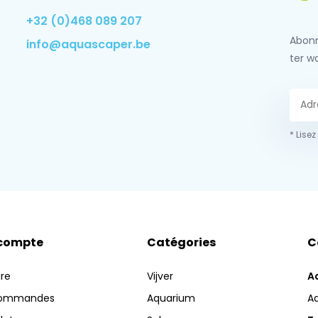
+32 (0)468 089 207
Abonn
info@aquascaper.be
ter w
* Lisez
compte
Catégories
C
ire
Vijver
A
commandes
Aquarium
A