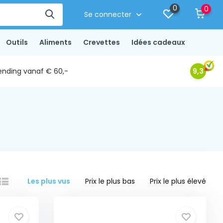
0
0
Se connecter
Outils
Aliments
Crevettes
Idées cadeaux
ending vanaf € 60,-
9,3
Les plus vus
Prix le plus bas
Prix le plus élevé