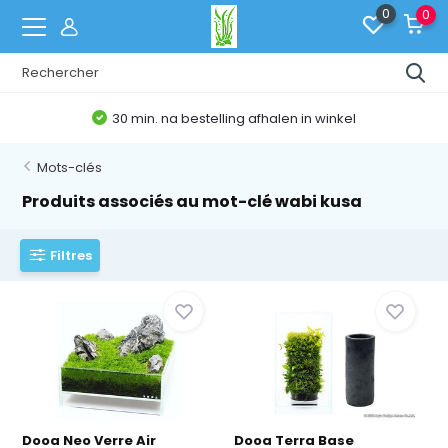
0
0
30 min. na bestelling afhalen in winkel
Mots-clés
Produits associés au mot-clé wabi kusa
Filtres
Dooa Neo Verre Air
Dooa Terra Base