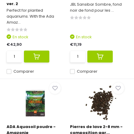
ver. 2
JBL Sansibar Sombre, fond
Perfect for planted
noir de fond pour les ...
aquariums. With the Ada
Amaz...
En stock
En stock
€42,90
€11,19
Comparer
Comparer
ADA Aquasoil poudre -
Pierres de lave 2-8 mm -
Amazonie
composition gar...