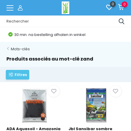
0
0
Belgische Webshop
Mots-clés
Produits associés au mot-clé zand
Filtres
ADA Aquasoil - Amazonia
Jbl Sansibar sombre