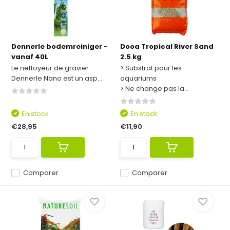
Dennerle bodemreiniger -
Dooa Tropical River Sand
vanaf 40L
2.5 kg
Le nettoyeur de gravier
> Substrat pour les
Dennerle Nano est un asp...
aquariums
> Ne change pas la...
En stock
En stock
€28,95
€11,90
Comparer
Comparer