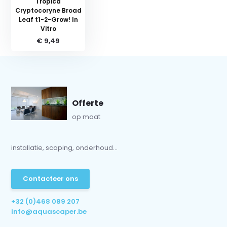
Tropica
Cryptocoryne Broad
Leaf t1-2-Grow! In
Vitro
€ 9,49
Offerte
op maat
installatie, scaping, onderhoud...
Contacteer ons
+32 (0)468 089 207
info@aquascaper.be