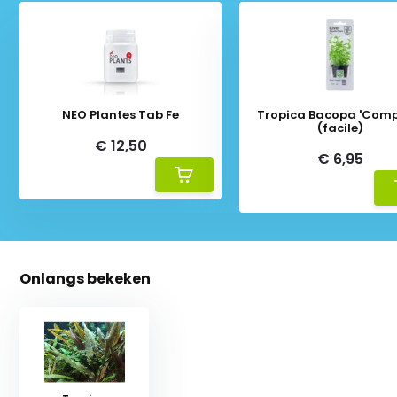
NEO Plantes Tab Fe
Tropica Bacopa 'Comp
(facile)
€ 12,50
€ 6,95
Onlangs bekeken