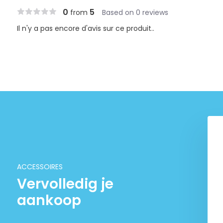
0
5
from
Based on 0 reviews
Il n'y a pas encore d'avis sur ce produit..
mioset Living Food
Aliments biofish de cuir de
Set
basse acai
€ 56,69
€ 8,95
ACCESSOIRES
Vervolledig je
aankoop