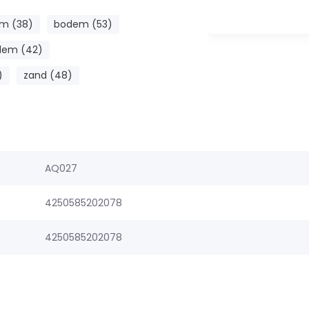
m (38)
bodem (53)
dem (42)
)
zand (48)
AQ027
4250585202078
4250585202078