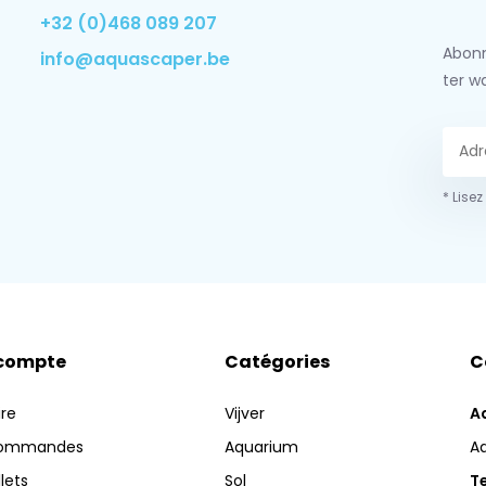
+32 (0)468 089 207
Abonn
info@aquascaper.be
ter w
* Lisez
compte
Catégories
C
ire
Vijver
A
commandes
Aquarium
A
llets
Sol
Te