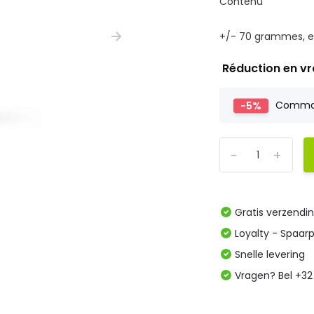
Contenu
+/- 70 grammes, e
Réduction en v
-5%
Comm
-
+
Gratis verzendi
Loyalty - Spaar
Snelle levering
Vragen? Bel +32