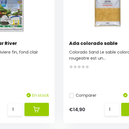
r River
Ada colorado sable
iviere fin, fond clair
Colorado Sand Le sable color
rougeatre est un...
En stock
Comparer
€14,90