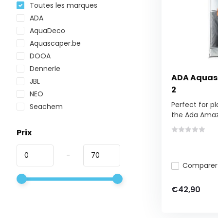
Toutes les marques
ADA
AquaDeco
Aquascaper.be
DOOA
Dennerle
ADA Aquaso
JBL
2
NEO
Perfect for p
Seachem
the Ada Amaz.
Prix
-
Comparer
€42,90