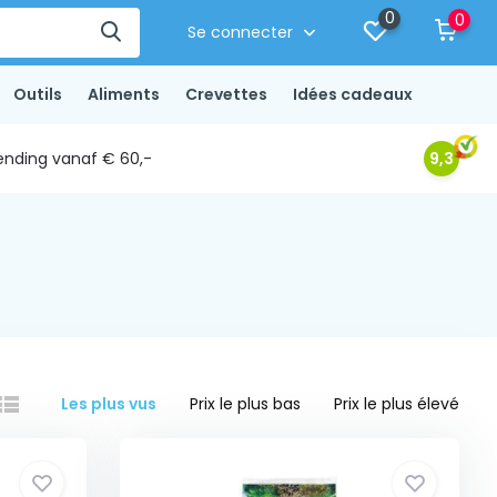
0
0
Se connecter
Outils
Aliments
Crevettes
Idées cadeaux
ending vanaf € 60,-
9,3
Les plus vus
Prix le plus bas
Prix le plus élevé