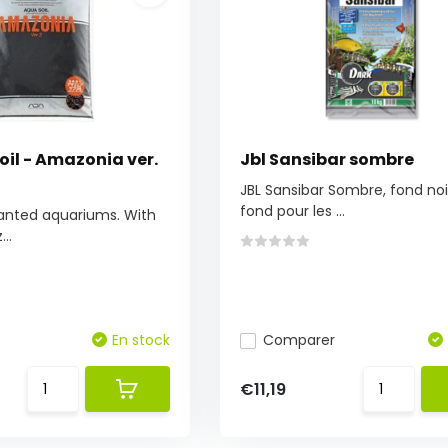
il - Amazonia ver.
Jbl Sansibar sombre
JBL Sansibar Sombre, fond noi
fond pour les ...
lanted aquariums. With
..
En stock
Comparer
€11,19