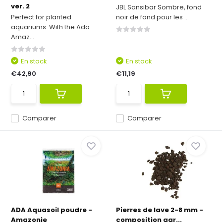
ver. 2
JBL Sansibar Sombre, fond
Perfect for planted
noir de fond pour les ...
aquariums. With the Ada
Amaz...
En stock
En stock
€42,90
€11,19
Comparer
Comparer
ADA Aquasoil poudre -
Pierres de lave 2-8 mm -
Amazonie
composition gar...