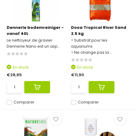
Dennerle bodemreiniger -
Dooa Tropical River Sand
vanaf 40L
2.5 kg
Le nettoyeur de gravier
> Substrat pour les
Dennerle Nano est un asp...
aquariums
> Ne change pas la...
En stock
En stock
€28,95
€11,90
Comparer
Comparer