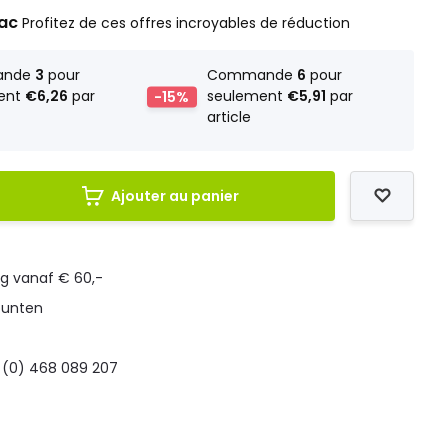
rac
Profitez de ces offres incroyables de réduction
ande
3
pour
Commande
6
pour
ent
€6,26
par
-15%
seulement
€5,91
par
article
Ajouter au panier
ng vanaf € 60,-
punten
 (0) 468 089 207