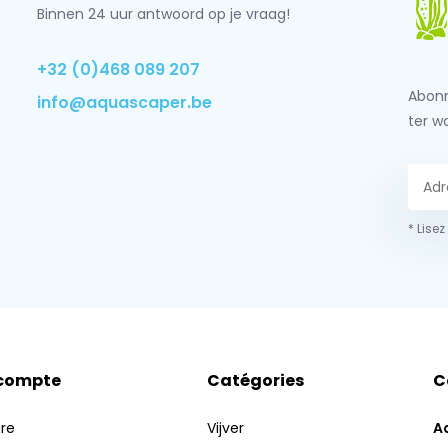
Binnen 24 uur antwoord op je vraag!
+32 (0)468 089 207
Abonn
info@aquascaper.be
ter w
* Lisez
compte
Catégories
C
ire
Vijver
A