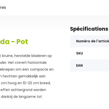
res
Spécifications
da - Pot
Numéro de l'articl
SKU
gt bruine, herstelde bladeren op
er. Het cre«ert horizontale
EAN
tgeknepen om een compacte en
ten hechten gemakkelijk aan
-40 cm hoog en 10-20 cm breed,
en effen achtergrond worden
i dankzij de langzame tot