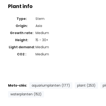
Plant info
Type:
Stem
Origin:
Asia
Growth rate:
Medium
Height:
15 - 30+
Light demand:
Medium
CO2 :
Medium
Mots-clés:
aquariumplanten (177)
plant (253)
pl
waterplanten (152)