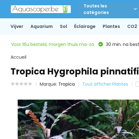
Toutes les
catégories
Vijver
Aquarium
Sol
Éclairage
Plantes
CO2
Voor 16u besteld, morgen thuis ma-za
30 min. na beste
Accueil
Tropica Hygrophila pinnatifi
Marque:
Tropica
Tout afficher Plantes