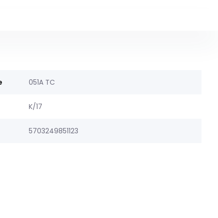
e
051A TC
K/17
5703249851123