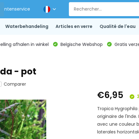
Klantenservice
Waterbehandeling
Articles en verre
Qualité de l'eau
lling afhalen in winkel
Belgische Webshop
Gratis verz
da - pot
Comparer
€6,95
3
Tropica Hygrophila 
originaire de l'Inde
avec une couleur b
laterales horizontal