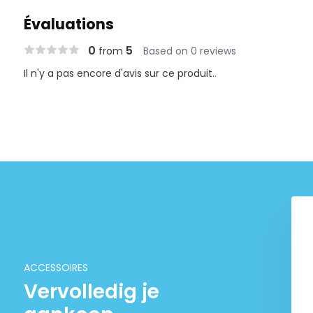
Évaluations
0
5
from
Based on 0 reviews
Il n'y a pas encore d'avis sur ce produit..
Paquet de Seachem Flourish
€ 36,95
€ 34,-
ACCESSOIRES
Vervolledig je