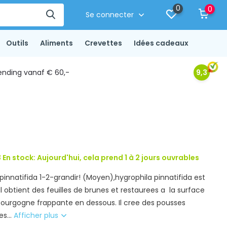
0
0
Se connecter
Outils
Aliments
Crevettes
Idées cadeaux
ending vanaf € 60,-
9,3
 En stock: Aujourd'hui, cela prend 1 à 2 jours ouvrables
pinnatifida 1-2-grandir! (Moyen),hygrophila pinnatifida est
. Il obtient des feuilles de brunes et restaurees a la surface
ourgogne frappante en dessous. Il cree des pousses
es...
Afficher plus