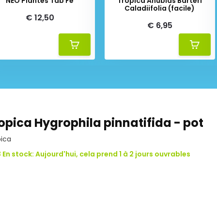
NEO Plantes Tab Fe
Tropica Anubias Barteri
Caladiifolia (facile)
€ 12,50
€ 6,95
opica Hygrophila pinnatifida - pot
pica
 En stock: Aujourd'hui, cela prend 1 à 2 jours ouvrables