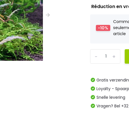
Réduction en v
Comm
-10%
seulem
article
-
+
Gratis verzendi
Loyalty - Spaar
Snelle levering
Vragen? Bel +32