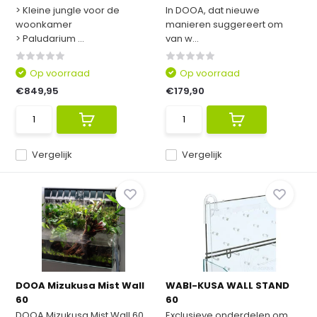
> Kleine jungle voor de
In DOOA, dat nieuwe
woonkamer
manieren suggereert om
> Paludarium ...
van w...
Op voorraad
Op voorraad
€849,95
€179,90
Vergelijk
Vergelijk
DOOA Mizukusa Mist Wall
WABI-KUSA WALL STAND
60
60
DOOA Mizukusa Mist Wall 60,
Exclusieve onderdelen om