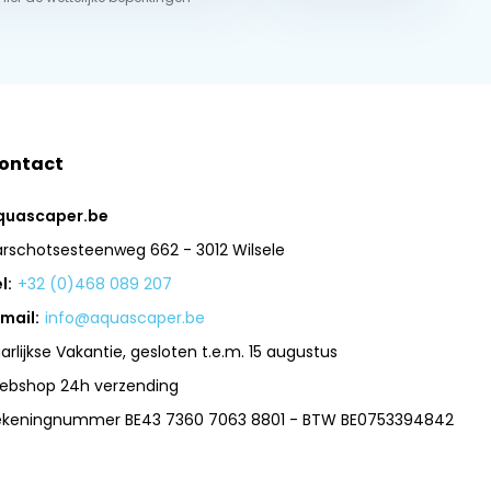
ontact
quascaper.be
arschotsesteenweg 662 - 3012 Wilsele
l:
+32 (0)468 089 207
mail:
info@aquascaper.be
arlijkse Vakantie, gesloten t.e.m. 15 augustus
ebshop 24h verzending
ekeningnummer BE43 7360 7063 8801 - BTW BE0753394842