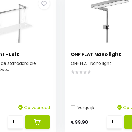
t - Left
ONF FLAT Nano light
 de standaard die
ONF FLAT Nano light
two...
Op voorraad
Vergelijk
Op 
€99,90