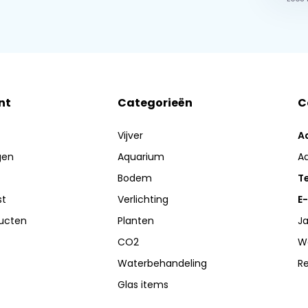
nt
Categorieën
C
Vijver
A
gen
Aquarium
A
Bodem
Te
st
Verlichting
E-
ducten
Planten
Ja
CO2
W
Waterbehandeling
R
Glas items