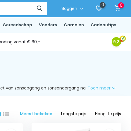
0
0
Inloggen
Gereedschap
Voeders
Garnalen
Cadeautips
ending vanaf € 60,-
9,3
ffect van zonsopgang en zonsondergang na.
Toon meer
Meest bekeken
Laagste prijs
Hoogste prijs