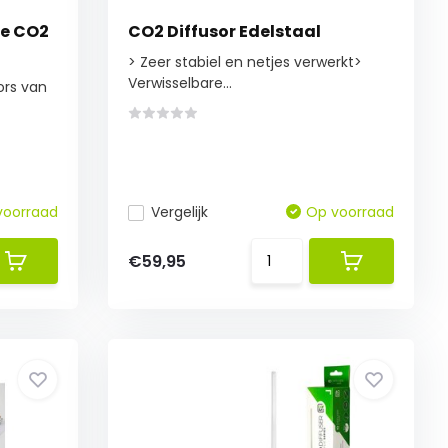
ne CO2
CO2 Diffusor Edelstaal
> Zeer stabiel en netjes verwerkt>
Verwisselbare...
ors van
voorraad
Vergelijk
Op voorraad
€59,95