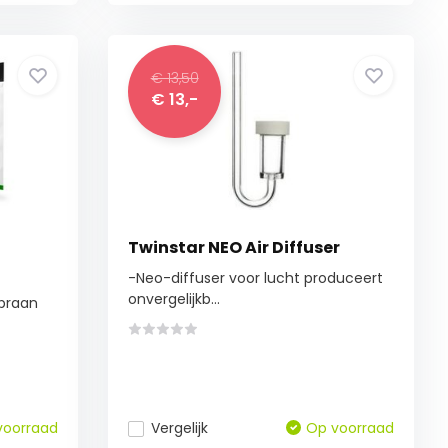
€ 13,50
€ 13,-
Twinstar NEO Air Diffuser
-Neo-diffuser voor lucht produceert
onvergelijkb...
braan
voorraad
Vergelijk
Op voorraad