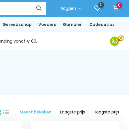
0
0
Inloggen
Gereedschap
Voeders
Garnalen
Cadeautips
ending vanaf € 60,-
9,3
Meest bekeken
Laagste prijs
Hoogste prijs