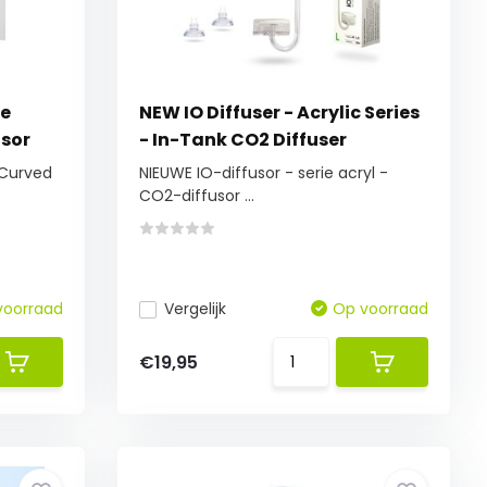
pe
NEW IO Diffuser - Acrylic Series
usor
- In-Tank CO2 Diffuser
 Curved
NIEUWE IO-diffusor - serie acryl -
CO2-diffusor ...
voorraad
Vergelijk
Op voorraad
€19,95