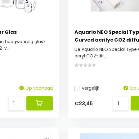
or Glas
Aquario NEO Special Ty
Curved acrilyc CO2 diff
n hoogwaardig glas>
-v...
De Aquario NEO Special Type
acryl CO2-dif...
Op voorraad
Vergelijk
Op 
€23,45