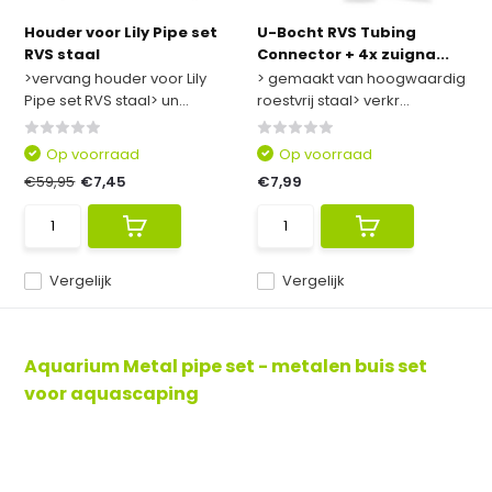
Houder voor Lily Pipe set
U-Bocht RVS Tubing
RVS staal
Connector + 4x zuigna...
>vervang houder voor Lily
> gemaakt van hoogwaardig
Pipe set RVS staal> un...
roestvrij staal> verkr...
Op voorraad
Op voorraad
€59,95
€7,45
€7,99
Vergelijk
Vergelijk
Aquarium Metal pipe set - metalen buis set
voor aquascaping