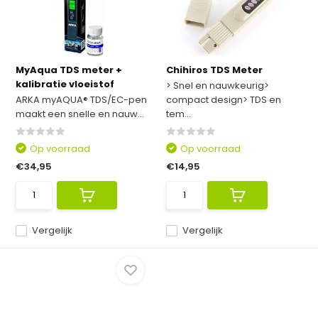
MyAqua TDS meter +
Chihiros TDS Meter
kalibratie vloeistof
> Snel en nauwkeurig>
ARKA myAQUA® TDS/EC-pen
compact design> TDS en
maakt een snelle en nauw...
tem...
Op voorraad
Op voorraad
€34,95
€14,95
Vergelijk
Vergelijk