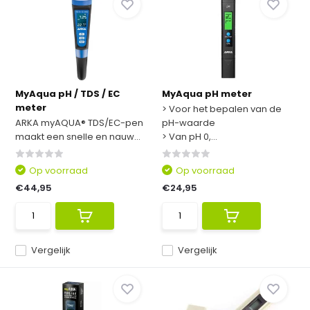
MyAqua pH / TDS / EC
MyAqua pH meter
meter
> Voor het bepalen van de
ARKA myAQUA® TDS/EC-pen
pH-waarde
maakt een snelle en nauw...
> Van pH 0,...
Op voorraad
Op voorraad
€44,95
€24,95
Vergelijk
Vergelijk