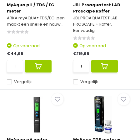
MyAqua pH / TDS / EC
JBL Proaquatest LAB
meter
Proscape koffer
ARKA myAQUA® TDS/EC-pen
JBL PROAQUATEST LAB
maakt een snelle en nauw...
PROSCAPE + koffer,
Eenvoudig...
Op voorraad
Op voorraad
€44,95
€119,95
Vergelijk
Vergelijk
MyAqua pH meter
MyAqua TDS meter +