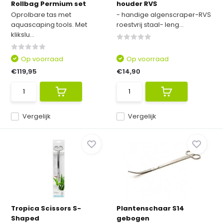
Rollbag Permium set
houder RVS
Oprolbare tas met
- handige algenscraper-RVS
aquascaping tools. Met
roestvrij staal- leng...
klikslu...
Op voorraad
Op voorraad
€119,95
€14,90
Vergelijk
Vergelijk
Tropica Scissors S-
Plantenschaar S14
Shaped
gebogen