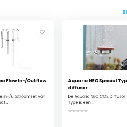
o Flow In-/Outflow
Aquario NEO Special Ty
diffusor
e in-/uitstroomset van
De Aquario NEO CO2 Diffusor 
t...
Type is een ...