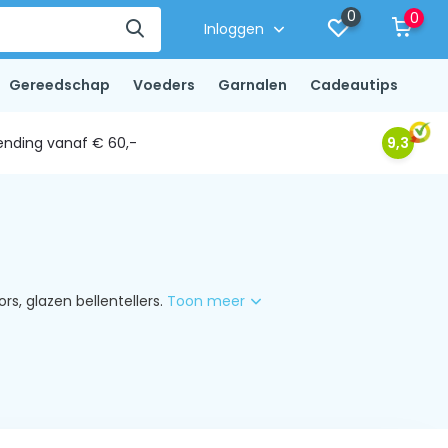
0
0
Inloggen
Gereedschap
Voeders
Garnalen
Cadeautips
ending vanaf € 60,-
9,3
s, glazen bellentellers.
Toon meer