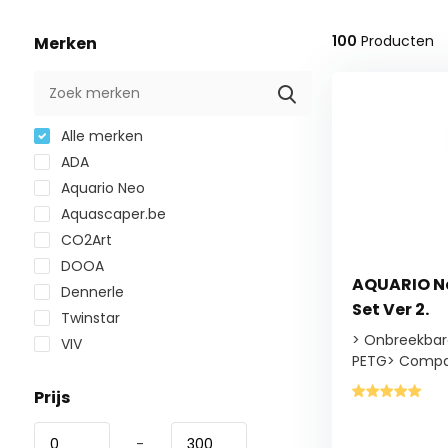
100
Producten
Merken
Alle merken
ADA
Aquario Neo
Aquascaper.be
CO2Art
DOOA
AQUARIO Ne
Dennerle
Set Ver 2.
Twinstar
> Onbreekbar
VIV
PETG> Compac
Prijs
-