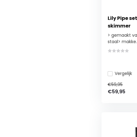
Lily Pipe s
skimmer
> gemaakt va
staal> makke..
Vergelijk
€59,95
€59,95