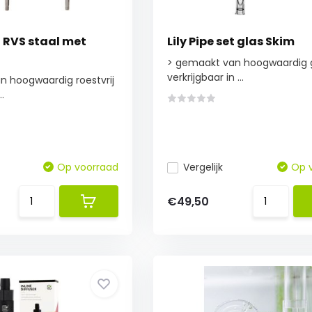
et RVS staal met
Lily Pipe set glas Skim
> gemaakt van hoogwaardig 
verkrijgbaar in ...
n hoogwaardig roestvrij
.
Op voorraad
Vergelijk
Op 
€49,50