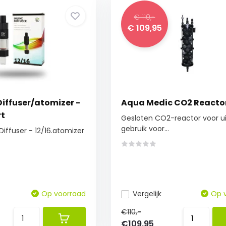
€ 110,-
€ 109,95
Diffuser/atomizer -
Aqua Medic CO2 Reactor
rt
Gesloten CO2-reactor voor u
gebruik voor...
Diffuser - 12/16.atomizer
Op voorraad
Vergelijk
Op 
€110,-
€109,95