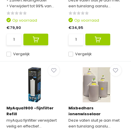
> Zuivert leidingwater
Deze vaten sluit je aan met
> Verwijdert tot 99% van...
een tuinslang aanslu...
Op voorraad
Op voorraad
€79,90
€34,95
Vergelijk
Vergelijk
MyAqua1900 -fijnfilter
Mixbedhars
Refill
ionenwisselaar
myAqua fijnfilter verwijdert
Deze vaten sluit je aan met
veilig en effectief...
een tuinslang aanslu...