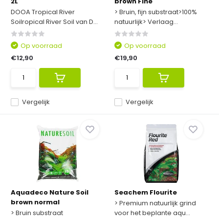
2L
brown Fine
DOOA Tropical River
> Bruin, fijn substraat>100%
Soilropical River Soil van D...
natuurlijk> Verlaag...
Op voorraad
Op voorraad
€12,90
€19,90
Vergelijk
Vergelijk
Aquadeco Nature Soil
Seachem Flourite
brown normal
> Premium natuurlijk grind
> Bruin substraat
voor het beplante aqu...