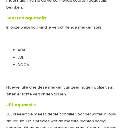
moet halen, kun je de verschillende soorten aquasoils
bekijken.
Soorten aquasoils
In onze webshop vind je verschillende merken soils;
ADA
JBL
DOOA
Hoewel alle drie deze merken van zeer hoge kwaliteit zijn,
zitten er lichte verschillen tussen.
JBL aquasoils
JBL creëert de meest ideale conditie voor het water in jouw
aquarium. Dit is precies wat de meeste planten nodig
hebben. JBL aquasoil is niet water neutraal. Gebruik je deze