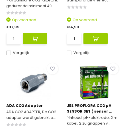
> Organische CO2-afzetting
transparantie>Perfect...
gedurende minimaal 40...
Op voorraad
Op voorraad
€17,95
€4,90
Vergelijk
Vergelijk
ADA CO2 Adapter
JBL PROFLORA CO2 pH
SENSOR SET ( sensor ...
ADA CO2 ADAPTER, De CO2
adapter wordt gebruikt o...
>Inhoud: pH-elektrode, 2 m
kabel, 2 zuignappen v...