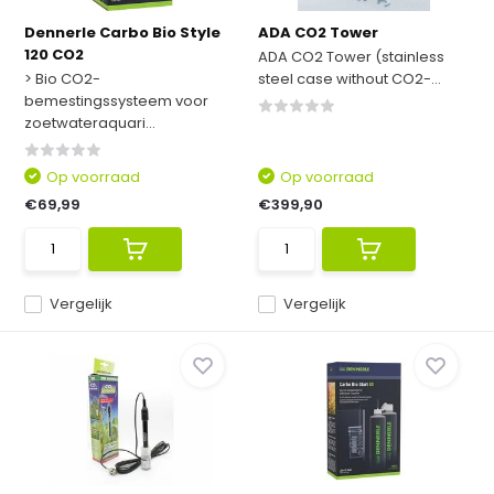
Dennerle Carbo Bio Style
ADA CO2 Tower
120 CO2
ADA CO2 Tower (stainless
> Bio CO2-
steel case without CO2-...
bemestingssysteem voor
zoetwateraquari...
Op voorraad
Op voorraad
€69,99
€399,90
Vergelijk
Vergelijk