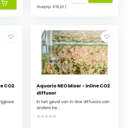
Stukprijs:
€15,20
/
pe CO2
Aquario NEO Mixer - inline CO2
diffusor
rijgbaar
In het geval van in-line diffusors van
andere be...