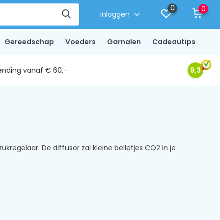
0
0
Inloggen
Gereedschap
Voeders
Garnalen
Cadeautips
ending vanaf € 60,-
9,3
egelaar. De diffusor zal kleine belletjes CO2 in je