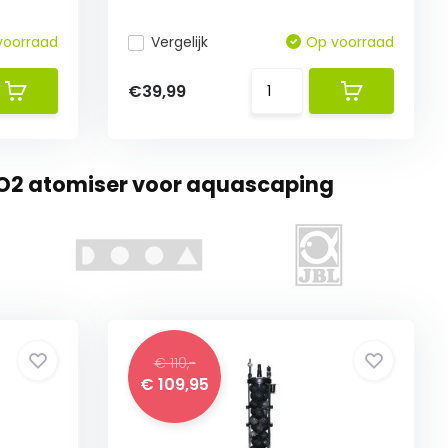
voorraad
Vergelijk
Op voorraad
€39,99
CO2 atomiser voor aquascaping
€ 110,-
€ 109,95