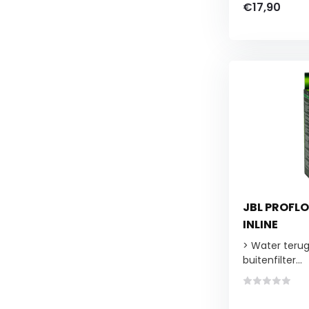
€17,90
JBL PROFL
INLINE
> Water teru
buitenfilter...