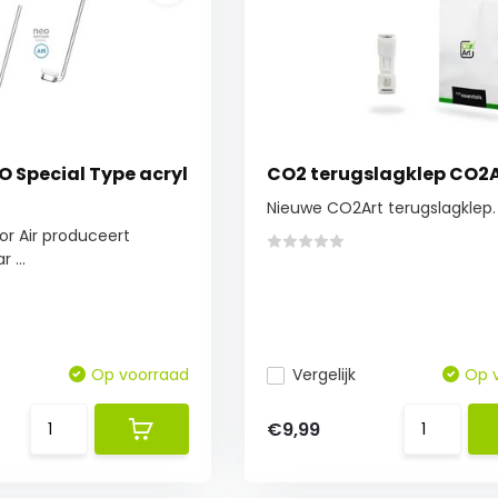
O Special Type acryl
CO2 terugslagklep CO2
Nieuwe CO2Art terugslagklep.
or Air produceert
 ...
Op voorraad
Vergelijk
Op 
€9,99