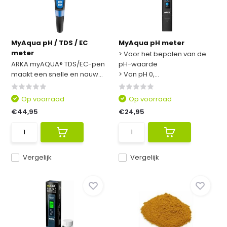
MyAqua pH / TDS / EC
MyAqua pH meter
meter
> Voor het bepalen van de
ARKA myAQUA® TDS/EC-pen
pH-waarde
maakt een snelle en nauw...
> Van pH 0,...
Op voorraad
Op voorraad
€44,95
€24,95
Vergelijk
Vergelijk