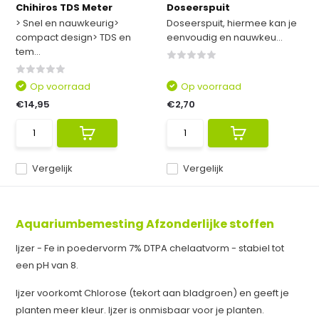
Chihiros TDS Meter
Doseerspuit
> Snel en nauwkeurig>
Doseerspuit, hiermee kan je
compact design> TDS en
eenvoudig en nauwkeu...
tem...
Op voorraad
Op voorraad
€14,95
€2,70
Vergelijk
Vergelijk
Aquariumbemesting Afzonderlijke stoffen
Ijzer - Fe in poedervorm 7% DTPA chelaatvorm - stabiel tot
een pH van 8.
Ijzer voorkomt Chlorose (tekort aan bladgroen) en geeft je
planten meer kleur. Ijzer is onmisbaar voor je planten.