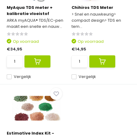
MyAqua TDS meter +
Chihiros TDS Meter
kalibratie vloeistof
> Snel en nauwkeurig>
ARKA myAQUA® TDS/EC-pen
compact design> TDS en
maakt een snelle en nauw...
tem...
Op voorraad
Op voorraad
€34,95
€14,95
Vergelijk
Vergelijk
Estimative Index Kit -