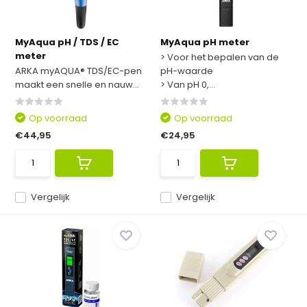
MyAqua pH / TDS / EC
MyAqua pH meter
meter
> Voor het bepalen van de
ARKA myAQUA® TDS/EC-pen
pH-waarde
maakt een snelle en nauw...
> Van pH 0,...
Op voorraad
Op voorraad
€44,95
€24,95
Vergelijk
Vergelijk