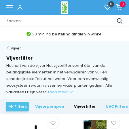
0
0
30 min. na bestelling afhalen in winkel
Vijver
Vijverfilter
Het hart van de vijver Het vijverfilter vormt één van de
belangrijkste elementen in het verwijderen van vuil en
schadelijke stoffen uit het water. Voor een evenwichtig
ecosysteem waarin vissen en waterplanten gedijen. Alle
varianten Er zijn versc
Toon meer
Vijverpompen
Vijverfilter
UVC Filters 
Filters