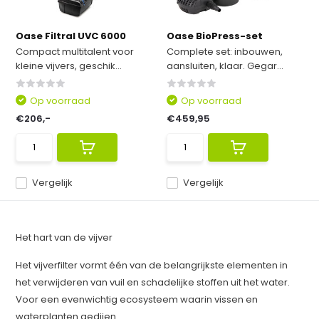
Oase Filtral UVC 6000
Oase BioPress-set
Compact multitalent voor
Complete set: inbouwen,
kleine vijvers, geschik...
aansluiten, klaar. Gegar...
Op voorraad
Op voorraad
€206,-
€459,95
Vergelijk
Vergelijk
Het hart van de vijver
Het vijverfilter vormt één van de belangrijkste elementen in
het verwijderen van vuil en schadelijke stoffen uit het water.
Voor een evenwichtig ecosysteem waarin vissen en
waterplanten gedijen.