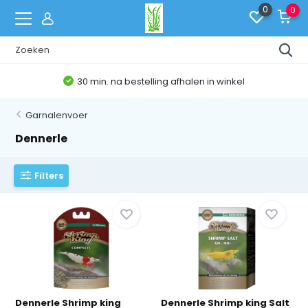
0
0
Belgische Webshop
Garnalenvoer
Dennerle
Filters
Dennerle Shrimp king
Dennerle Shrimp king Salt