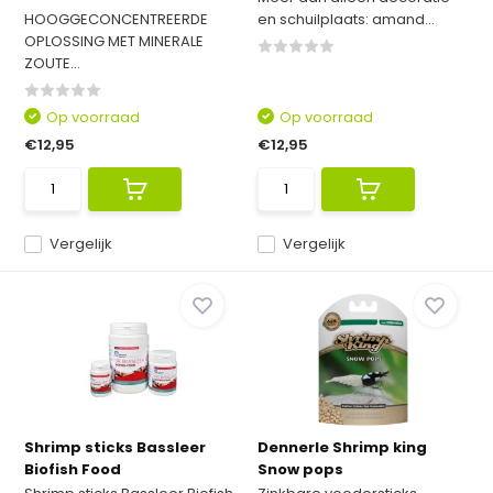
HOOGGECONCENTREERDE
en schuilplaats: amand...
OPLOSSING MET MINERALE
ZOUTE...
Op voorraad
Op voorraad
€12,95
€12,95
Vergelijk
Vergelijk
Shrimp sticks Bassleer
Dennerle Shrimp king
Biofish Food
Snow pops