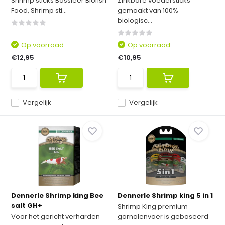
Shrimp sticks Bassleer Biofish
Zinkbare voedersticks
Food, Shrimp sti...
gemaakt van 100%
biologisc...
Op voorraad
Op voorraad
€12,95
€10,95
Vergelijk
Vergelijk
Dennerle Shrimp king Bee
Dennerle Shrimp king 5 in 1
salt GH+
Shrimp King premium
Voor het gericht verharden
garnalenvoer is gebaseerd