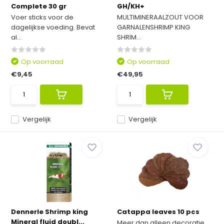
Complete 30 gr
GH/KH+
Voer sticks voor de
MULTIMINERAALZOUT VOOR
dagelijkse voeding. Bevat
GARNALENSHRIMP KING
al...
SHRIM...
Op voorraad
Op voorraad
€9,45
€49,95
Vergelijk
Vergelijk
Dennerle Shrimp king
Catappa leaves 10 pcs
Mineral fluid doubl...
Meer dan alleen decoratie