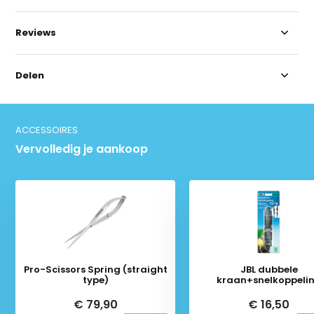
Reviews
Delen
ACCESSOIRES
Vervolledig je aankoop
Pro-Scissors Spring (straight
JBL dubbele
type)
kraan+snelkoppeli
€ 79,90
€ 16,50