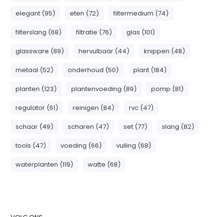
elegant (95)
eten (72)
filtermedium (74)
filterslang (68)
filtratie (76)
glas (101)
glassware (89)
hervulbaar (44)
knippen (48)
metaal (52)
onderhoud (50)
plant (184)
planten (123)
plantenvoeding (89)
pomp (81)
regulator (61)
reinigen (84)
rvc (47)
schaar (49)
scharen (47)
set (77)
slang (82)
tools (47)
voeding (66)
vulling (68)
waterplanten (119)
watte (68)