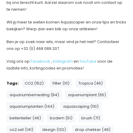
bij ons terecht kunt. Aarzel daarom ook nooit om contact op
te nemen!
Wil jij meer te weten komen Aquascaper en onze tips en tricks
bekijken? Werp dan een blik op onze artikelen!
Ben je op zoek naar iets, maar vind je het niet? Contacteer
ons op +32 (0) 468 089 207.
Volg ons op
Facebook
,
Instagram
en
YouTube
voor de
laatste info, kortingcodes en promoties!
Tags:
CO2 (152)
Filter (111)
Tropica (46)
aquariumbemesting (84)
aquariumplant (65)
aquariumplanten (144)
aquascaping (110)
bellenteller (46)
bodem (51)
brush (71)
co2 set (141)
design (132)
drop chekker (48)