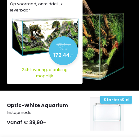
Op voorraad, onmiddellijk
leverbaar
172,44,-
Deal
172,44,-
24h levering, plaatsing
mogelijk
StartersKid
Optic-White Aquarium
Instapmodel
Vanaf € 39,90-