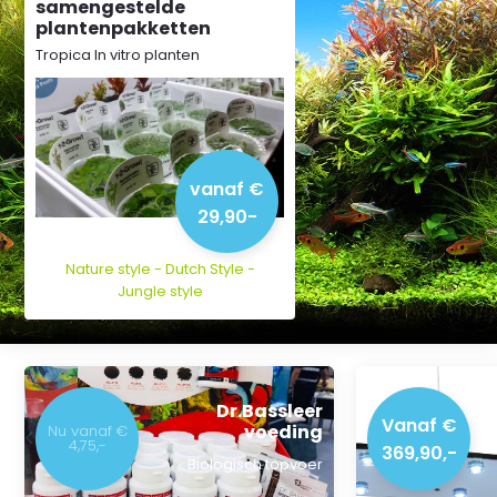
samengestelde
plantenpakketten
Tropica In vitro planten
vanaf €
29,90-
Nature style - Dutch Style -
Jungle style
Dr.Bassleer
Vanaf €
voeding
Nu vanaf €
4,75,-
369,90,-
Biologisch topvoer