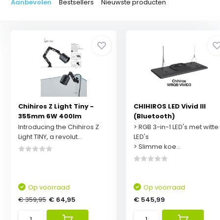
Aanbevolen
Bestsellers
Nieuwste producten
Chihiros Z Light Tiny -
CHIHIROS LED Vivid III
355mm 6W 400lm
(Bluetooth)
Introducing the Chihiros Z
> RGB 3-in-1 LED's met witte
Light TINY, a revolut...
LED's
> Slimme koe...
Op voorraad
Op voorraad
€ 359,95
€ 64,95
€ 545,99