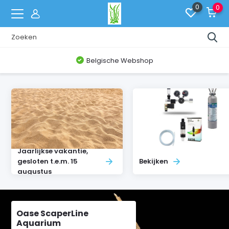
0
0
Belgische Webshop
Jaarlijkse vakantie,
gesloten t.e.m. 15
Bekijken
augustus
Oase ScaperLine
Aquarium