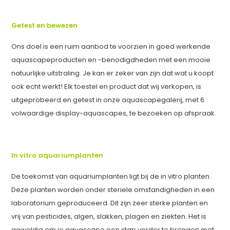
Getest en bewezen
Ons doel is een ruim aanbod te voorzien in goed werkende
aquascapeproducten en -benodigdheden met een mooie
natuurlijke uitstraling. Je kan er zeker van zijn dat wat u koopt
ook echt werkt! Elk toestel en product dat wij verkopen, is
uitgeprobeerd en getest in onze aquascapegalerij, met 6
volwaardige display-aquascapes, te bezoeken op afspraak.
In vitro aquariumplanten
De toekomst van aquariumplanten ligt bij de in vitro planten.
Deze planten worden onder steriele omstandigheden in een
laboratorium geproduceerd. Dit zijn zeer sterke planten en
vrij van pesticides, algen, slakken, plagen en ziekten. Het is
geweldig om je aquascape een stap verder te brengen met