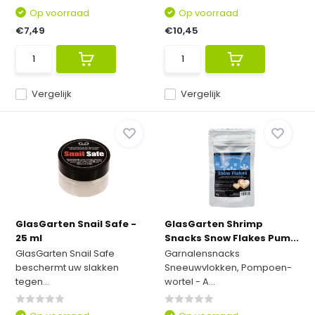
Op voorraad
Op voorraad
€7,49
€10,45
Vergelijk
Vergelijk
GlasGarten Snail Safe -
GlasGarten Shrimp
25 ml
Snacks Snow Flakes Pum...
GlasGarten Snail Safe
Garnalensnacks
beschermt uw slakken
Sneeuwvlokken, Pompoen-
tegen...
wortel - A...