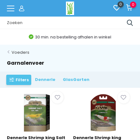
0
0
Belgische Webshop
Voeders
Garnalenvoer
Dennerle
GlasGarten
Filters
Dennerle Shrimp king Salt
Dennerle Shrimp king