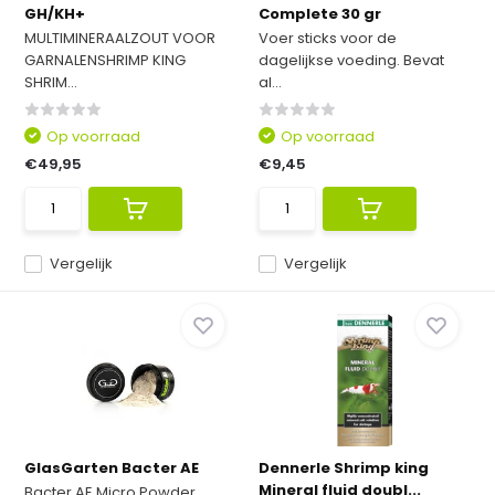
GH/KH+
Complete 30 gr
MULTIMINERAALZOUT VOOR
Voer sticks voor de
GARNALENSHRIMP KING
dagelijkse voeding. Bevat
SHRIM...
al...
Op voorraad
Op voorraad
€49,95
€9,45
Vergelijk
Vergelijk
GlasGarten Bacter AE
Dennerle Shrimp king
Mineral fluid doubl...
Bacter AE Micro Powder