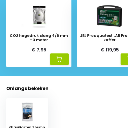
CO2 hogedruk slang 4/6 mm
JBL Proaquatest LAB Pr
- 3 meter
koffer
€ 7,95
€ 119,95
Onlangs bekeken
GlasGarten Shrimp