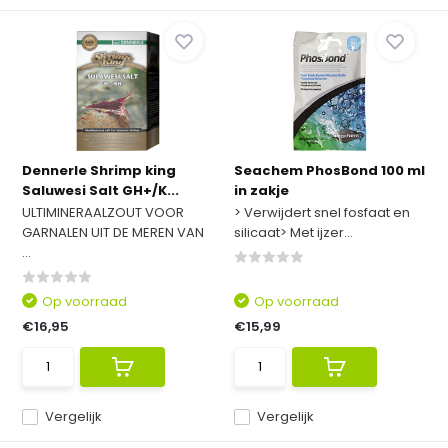
Dennerle Shrimp king
Seachem PhosBond 100 ml
Saluwesi Salt GH+/K...
in zakje
ULTIMINERAALZOUT VOOR
> Verwijdert snel fosfaat en
GARNALEN UIT DE MEREN VAN
silicaat> Met ijzer...
...
Op voorraad
Op voorraad
€16,95
€15,99
Vergelijk
Vergelijk