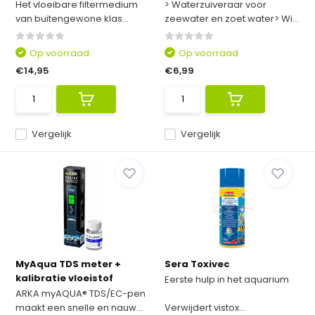
Het vloeibare filtermedium
> Waterzuiveraar voor
van buitengewone klas...
zeewater en zoet water> Wi...
Op voorraad
Op voorraad
€14,95
€6,99
Vergelijk
Vergelijk
MyAqua TDS meter +
Sera Toxivec
kalibratie vloeistof
Eerste hulp in het aquarium
ARKA myAQUA® TDS/EC-pen
maakt een snelle en nauw...
Verwijdert vistox...