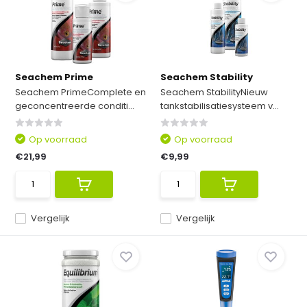
Seachem Prime
Seachem Stability
Seachem PrimeComplete en
Seachem StabilityNieuw
geconcentreerde conditi...
tankstabilisatiesysteem v...
Op voorraad
Op voorraad
€21,99
€9,99
Vergelijk
Vergelijk