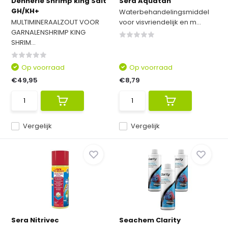
Dennerle Shrimp king Salt
Sera Aquatan
GH/KH+
Waterbehandelingsmiddel
MULTIMINERAALZOUT VOOR
voor visvriendelijk en m...
GARNALENSHRIMP KING
SHRIM...
Op voorraad
Op voorraad
€49,95
€8,79
Vergelijk
Vergelijk
Sera Nitrivec
Seachem Clarity