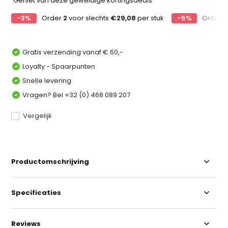
Geniet van deze geweldige kortingsdeals
-3%
Order
2
voor slechts
€29,08
per stuk
-5%
Order
Gratis verzending vanaf € 60,-
Loyalty - Spaarpunten
Snelle levering
Vragen? Bel +32 (0) 468 089 207
Vergelijk
Productomschrijving
Specificaties
Reviews