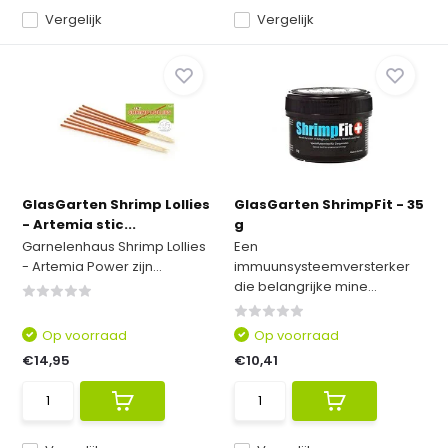
Vergelijk
Vergelijk
GlasGarten Shrimp Lollies
GlasGarten ShrimpFit - 35
- Artemia stic...
g
Garnelenhaus Shrimp Lollies
Een
- Artemia Power zijn...
immuunsysteemversterker
die belangrijke mine...
Op voorraad
Op voorraad
€14,95
€10,41