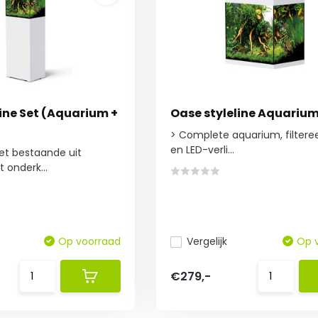
ine Set (Aquarium +
Oase styleline Aquariu
> Complete aquarium, filtere
en LED-verli...
et bestaande uit
 onderk...
Op voorraad
Vergelijk
Op 
€279,-