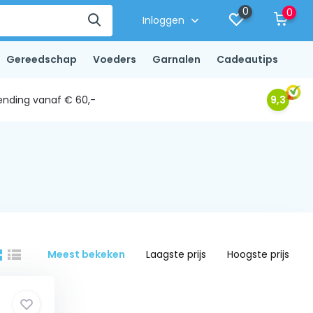
0
0
Inloggen
Gereedschap
Voeders
Garnalen
Cadeautips
ending vanaf € 60,-
9,3
Meest bekeken
Laagste prijs
Hoogste prijs