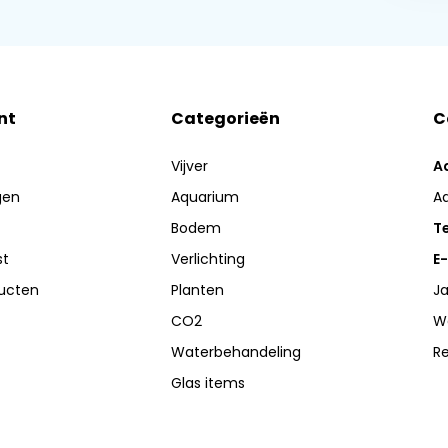
nt
Categorieën
C
Vijver
A
gen
Aquarium
A
Bodem
Te
st
Verlichting
E-
ducten
Planten
Ja
CO2
W
Waterbehandeling
R
Glas items