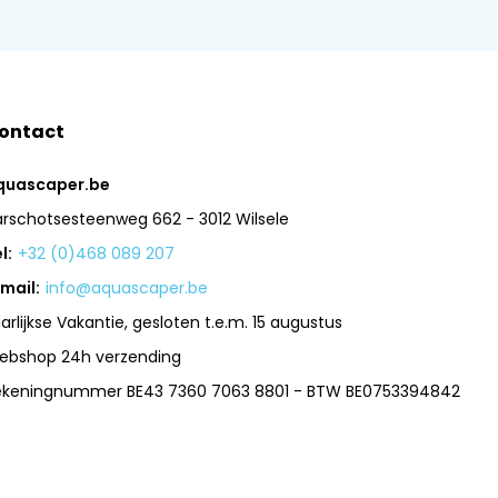
ontact
quascaper.be
arschotsesteenweg 662 - 3012 Wilsele
l:
+32 (0)468 089 207
mail:
info@aquascaper.be
arlijkse Vakantie, gesloten t.e.m. 15 augustus
ebshop 24h verzending
ekeningnummer BE43 7360 7063 8801 - BTW BE0753394842