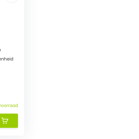
m
enheid
voorraad