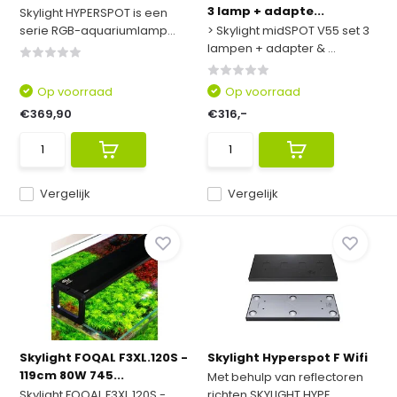
3 lamp + adapte...
Skylight HYPERSPOT is een
serie RGB-aquariumlamp...
> Skylight midSPOT V55 set 3
lampen + adapter & ...
Op voorraad
Op voorraad
€369,90
€316,-
Vergelijk
Vergelijk
Skylight FOQAL F3XL.120S -
Skylight Hyperspot F Wifi
119cm 80W 745...
Met behulp van reflectoren
Skylight FOQAL F3XL.120S -
richten SKYLIGHT HYPE...