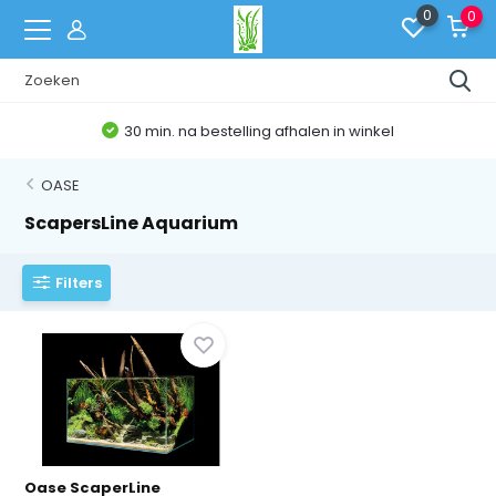
0
0
30 min. na bestelling afhalen in winkel
OASE
ScapersLine Aquarium
Filters
Oase ScaperLine