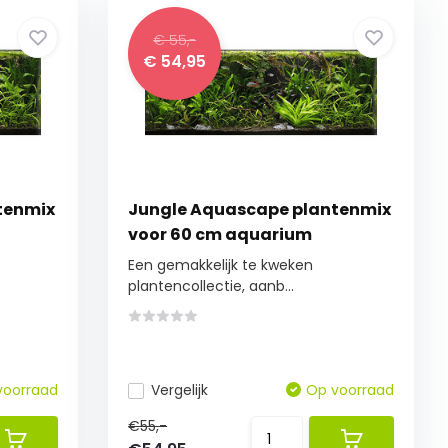
€ 55,-
€ 54,95
tenmix
Jungle Aquascape plantenmix
voor 60 cm aquarium
Een gemakkelijk te kweken
plantencollectie, aanb...
voorraad
Vergelijk
Op voorraad
€55,-