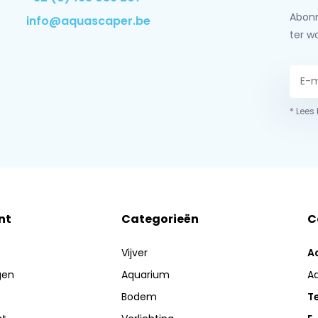
Abonn
info@aquascaper.be
ter w
* Lees
nt
Categorieën
C
Vijver
A
gen
Aquarium
A
Bodem
Te