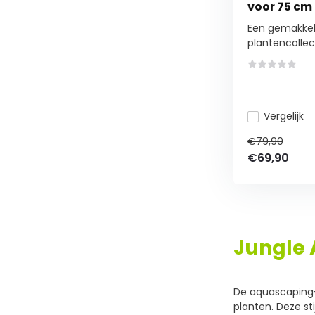
voor 75 cm
Een gemakkeli
plantencollect
Vergelijk
€79,90
€69,90
Jungle
De aquascaping-t
planten. Deze st