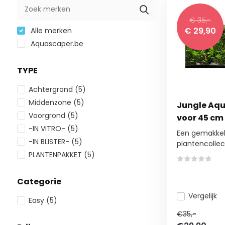
€ 35,-
€ 29,90
Alle merken
Aquascaper.be
TYPE
Achtergrond
(5)
Middenzone
(5)
Jungle Aq
Voorgrond
(5)
voor 45 c
-IN VITRO-
(5)
Een gemakkeli
-IN BLISTER-
(5)
plantencollect
PLANTENPAKKET
(5)
Categorie
Vergelijk
Easy
(5)
€35,-