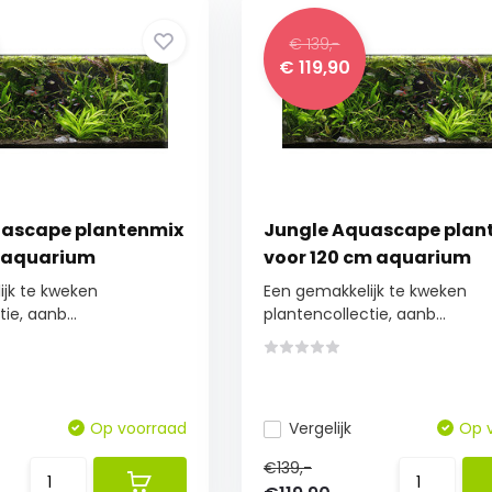
€ 139,-
€ 119,90
uascape plantenmix
Jungle Aquascape plan
m aquarium
voor 120 cm aquarium
jk te kweken
Een gemakkelijk te kweken
ie, aanb...
plantencollectie, aanb...
Op voorraad
Vergelijk
Op 
€139,-