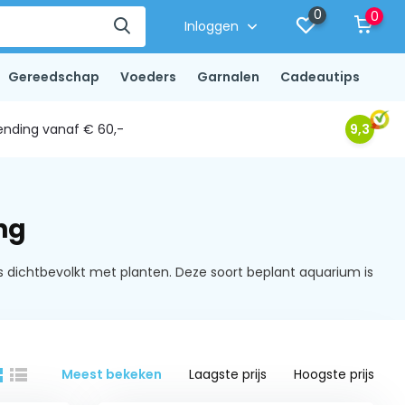
0
0
Inloggen
Gereedschap
Voeders
Garnalen
Cadeautips
ending vanaf € 60,-
9,3
ng
 is dichtbevolkt met planten. Deze soort beplant aquarium is
Meest bekeken
Laagste prijs
Hoogste prijs