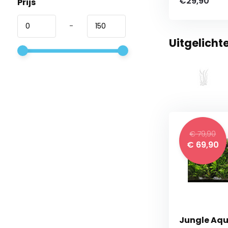
€29,90
Prijs
-
Uitgelich
€ 79,90
€ 69,90
Jungle Aq