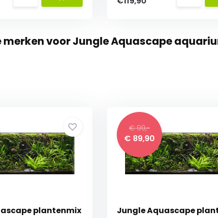
€119,90
te merken voor Jungle Aquascape aquari
€ 99,-
€ 89,90
uascape plantenmix
Jungle Aquascape plan