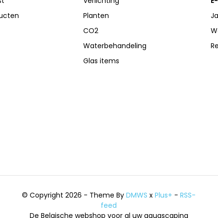
st
Verlichting
E-
ducten
Planten
Ja
CO2
W
Waterbehandeling
R
Glas items
© Copyright 2026 - Theme By
DMWS
x
Plus+
-
RSS-
feed
De Belgische webshop voor al uw aquascaping