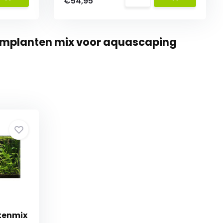
€54,95
umplanten mix voor aquascaping
tenmix