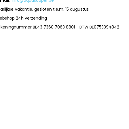
mail:
info@aquascaper.be
arlijkse Vakantie, gesloten t.e.m. 15 augustus
ebshop 24h verzending
ekeningnummer BE43 7360 7063 8801 - BTW BE0753394842