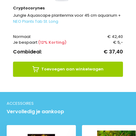
Cryptocorynes
Jungle Aquascape plantenmix voor 45 cm aquarium +
NEO Plants Tab St. Long
Normaal:
€ 42,40
Je bespaart
(12% Korting)
€ 5,-
Combideal:
€ 37,40
Toevoegen aan winkelwagen
ACCESSOIRES
Vervolledig je aankoop