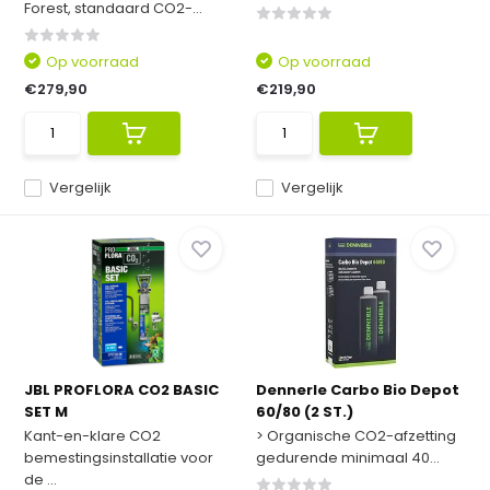
Forest, standaard CO2-...
Op voorraad
Op voorraad
€279,90
€219,90
Vergelijk
Vergelijk
JBL PROFLORA CO2 BASIC
Dennerle Carbo Bio Depot
SET M
60/80 (2 ST.)
Kant-en-klare CO2
> Organische CO2-afzetting
bemestingsinstallatie voor
gedurende minimaal 40...
de ...