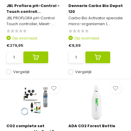
JBL Proflora pH-Control -
Dennerle Carbo Bio Depot
Touch controll...
120
JBL PROFLORA pH-Control
Carbo Bio Activator speciale
Touch controller, Meet- ...
micro-organismen 1,...
Op voorraad
Op voorraad
€279,95
€8,99
Vergelijk
Vergelijk
CO2 complete set
ADA CO2 Forest Bottle