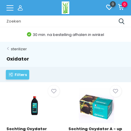
0
0
30 min. na bestelling afhalen in winkel
sterilizer
Oxidator
Filters
Sochting Oxydator
Sochting Oxydator A - up