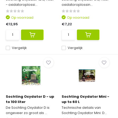
- oxidatoroplossi...
oxidatoroplossin...
Op voorraad
Op voorraad
€12,95
€7,22
Vergelijk
Vergelijk
Sochting Oxydator D - up
Sochting Oxydator Mini -
to 100 liter
up to 60 L
De Sochting Oxydator D is
Technische details van
ongeveer zo groot als ...
Sochting Oxydator Mini: D...