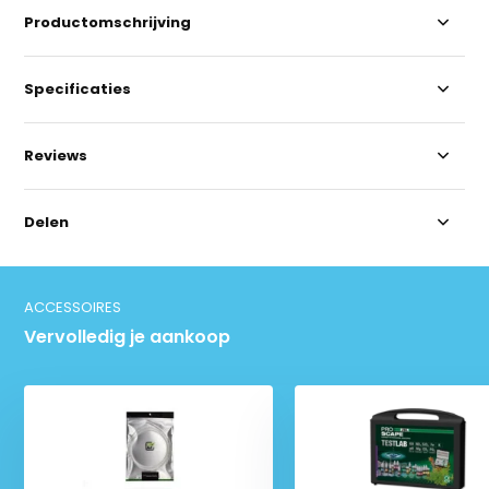
Productomschrijving
Specificaties
Reviews
Delen
ACCESSOIRES
Vervolledig je aankoop