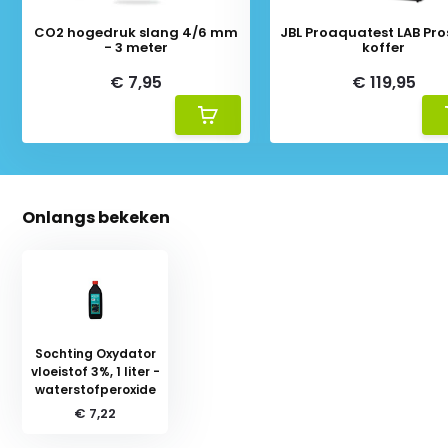
CO2 hogedruk slang 4/6 mm
JBL Proaquatest LAB Pr
- 3 meter
koffer
€ 7,95
€ 119,95
Onlangs bekeken
Sochting Oxydator
vloeistof 3%, 1 liter -
waterstofperoxide
€ 7,22