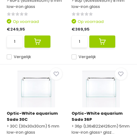
> 60PS (60x40x40cm) 5 mm
> 90p (90x45x45cm) 8 mm
low-iron glass
low-iron glass
Op voorraad
Op voorraad
€249,95
€369,95
Vergelijk
Vergelijk
Optic-White aquarium
Optic-White aquarium
Sado 30C
Sado 36P
> 30C (30x30x30cm) 5 mm
> 36p (L36xB22xH26cm) 5mm
low-iron glass
low-iron glass> glaz...