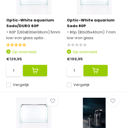
Optic-White aquarium
Optic-White aquarium
Sado/DURO 60P
Sado 80P
> 60P (L60xB30xH36cm) 5mm
> 80p (80x35x40cm) 7 mm
low-iron glass optio...
low-iron glass
Op voorraad
Op voorraad
€129,95
€199,95
Vergelijk
Vergelijk