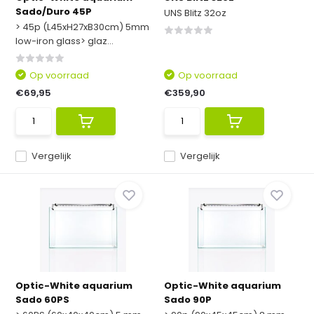
Sado/Duro 45P
UNS Blitz 32oz
> 45p (L45xH27xB30cm) 5mm
low-iron glass> glaz...
Op voorraad
Op voorraad
€69,95
€359,90
Vergelijk
Vergelijk
Optic-White aquarium
Optic-White aquarium
Sado 60PS
Sado 90P