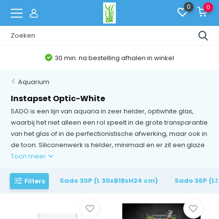
0
0
bestelling afhalen in winkel
Belgis
Aquarium
Instapset Optic-White
SADO is een lijn van aquaria in zeer helder, optiwhite glas,
waarbij het niet alleen een rol speelt in de grote transparantie
van het glas of in de perfectionistische afwerking, maar ook in
de toon. Siliconenwerk is helder, minimaal en er zit een glaze
Toon meer
Sado 30P (L 30xB18xH24 cm)
Sado 36P (L
Filters