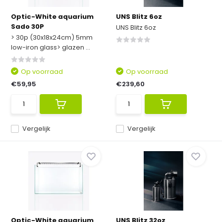
Optic-White aquarium
UNS Blitz 6oz
Sado 30P
UNS Blitz 6oz
> 30p (30x18x24cm) 5mm
low-iron glass> glazen ...
Op voorraad
Op voorraad
€59,95
€239,60
Vergelijk
Vergelijk
Optic-White aquarium
UNS Blitz 32oz