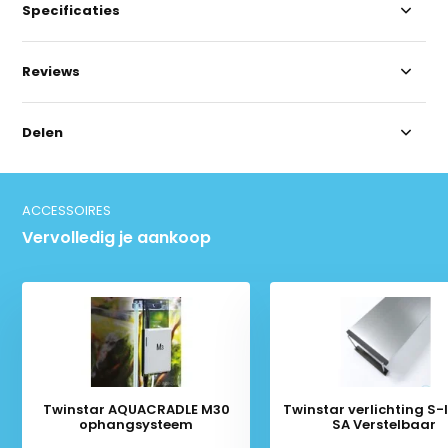
Specificaties
Reviews
Delen
ACCESSOIRES
Vervolledig je aankoop
Twinstar AQUACRADLE M30
Twinstar verlichting S-li
ophangsysteem
SA Verstelbaar