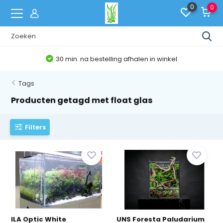
0
0
Belgische Webshop
Tags
Producten getagd met float glas
Filters
ILA Optic White
UNS Foresta Paludarium