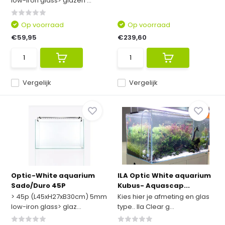
low-iron glass> glazen ...
Op voorraad
Op voorraad
€59,95
€239,60
Vergelijk
Vergelijk
Optic-White aquarium
ILA Optic White aquarium
Sado/Duro 45P
Kubus- Aquascap...
> 45p (L45xH27xB30cm) 5mm
Kies hier je afmeting en glas
low-iron glass> glaz...
type.. Ila Clear g...