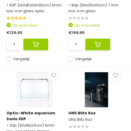
> 60P (L60xB30xH36cm) 5mm
> 80p (80x35x40cm) 7 mm
low-iron glass optio...
low-iron glass
Op voorraad
Op voorraad
€129,95
€199,95
Vergelijk
Vergelijk
Optic-White aquarium
UNS Blitz 6oz
Sado 30P
UNS Blitz 6oz
> 30p (30x18x24cm) 5mm