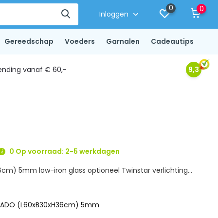
0
0
Inloggen
Gereedschap
Voeders
Garnalen
Cadeautips
ending vanaf € 60,-
9,3
0 Op voorraad: 2-5 werkdagen
cm) 5mm low-iron glass optioneel Twinstar verlichting...
SADO (L60xB30xH36cm) 5mm