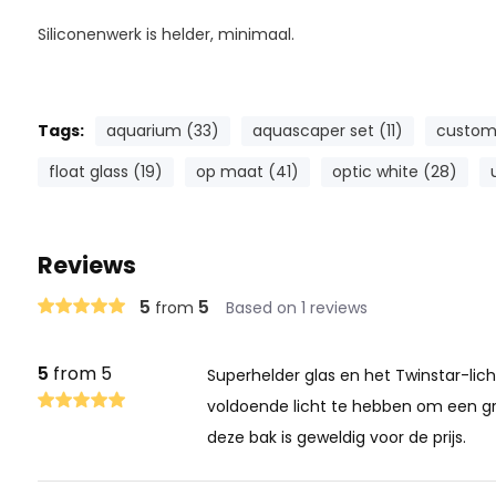
Siliconenwerk is helder, minimaal.
Tags:
aquarium (33)
aquascaper set (11)
custom
float glass (19)
op maat (41)
optic white (28)
Reviews
5
5
from
Based on 1 reviews
5
from 5
Superhelder glas en het Twinstar-li
voldoende licht te hebben om een ​​g
deze bak is geweldig voor de prijs.