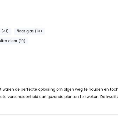
 (41)
float glas (14)
ultra clear (19)
cht waren de perfecte oplossing om algen weg te houden en toc
rote verscheidenheid aan gezonde planten te kweken. De kwalite