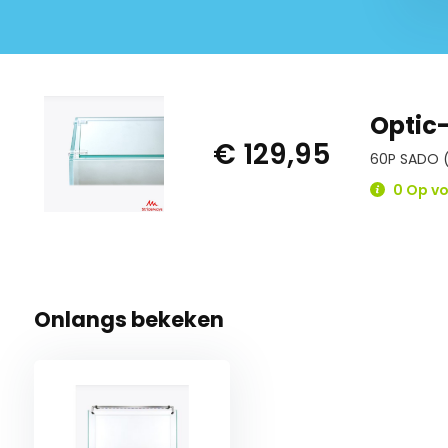
Optic
€ 129,95
60P SADO 
0 Op vo
Onlangs bekeken