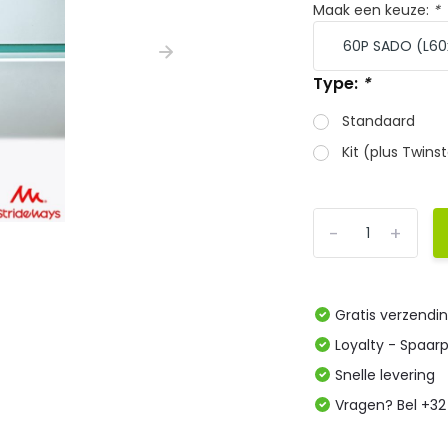
Maak een keuze:
*
Type:
*
Standaard
Kit (plus Twin
-
+
Gratis verzendi
Loyalty - Spaar
Snelle levering
Vragen? Bel +32