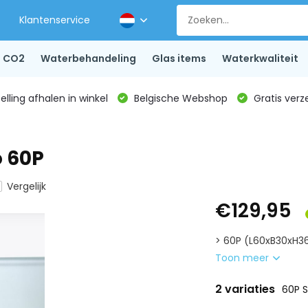
Klantenservice
CO2
Waterbehandeling
Glas items
Waterkwaliteit
lling afhalen in winkel
Belgische Webshop
Gratis verz
 60P
Vergelijk
€129,95
> 60P (L60xB30xH36
Toon meer
2 variaties
60P 