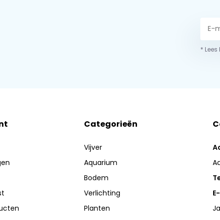
* Lees
nt
Categorieën
C
Vijver
A
gen
Aquarium
A
Bodem
Te
st
Verlichting
E-
ducten
Planten
Ja