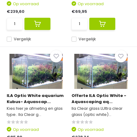
Op voorraad
Op voorraad
€239,60
€69,95
Vergelijk
Vergelijk
ILA Optic White aquarium
Offerte ILA Optic White -
Kubus- Aquascap...
Aquascaping aq...
Kies hier je afmeting en glas
Ila Clear glass LUltra clear
type.. Ila Clear g...
glass (optic white)...
Op voorraad
Op voorraad