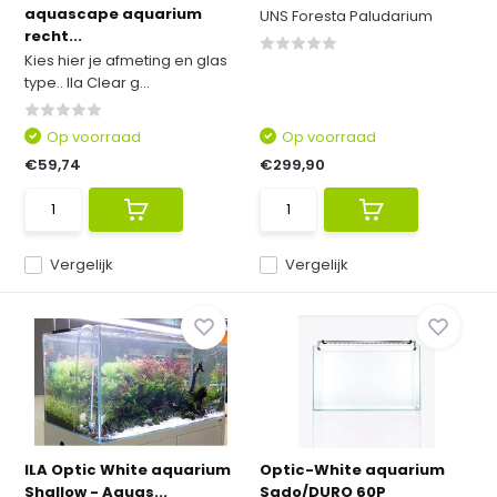
aquascape aquarium
UNS Foresta Paludarium
recht...
Kies hier je afmeting en glas
type.. Ila Clear g...
Op voorraad
Op voorraad
€59,74
€299,90
Vergelijk
Vergelijk
ILA Optic White aquarium
Optic-White aquarium
Shallow - Aquas...
Sado/DURO 60P