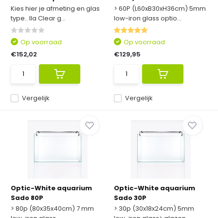
Kies hier je afmeting en glas
> 60P (L60xB30xH36cm) 5mm
type.. Ila Clear g...
low-iron glass optio...
Op voorraad
Op voorraad
€152,02
€129,95
Vergelijk
Vergelijk
Optic-White aquarium
Optic-White aquarium
Sado 80P
Sado 30P
> 80p (80x35x40cm) 7 mm
> 30p (30x18x24cm) 5mm