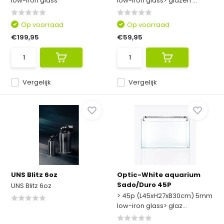
low-iron glass
low-iron glass> glazen ...
Op voorraad
Op voorraad
€199,95
€59,95
Vergelijk
Vergelijk
UNS Blitz 6oz
Optic-White aquarium
Sado/Duro 45P
UNS Blitz 6oz
> 45p (L45xH27xB30cm) 5mm
low-iron glass> glaz...