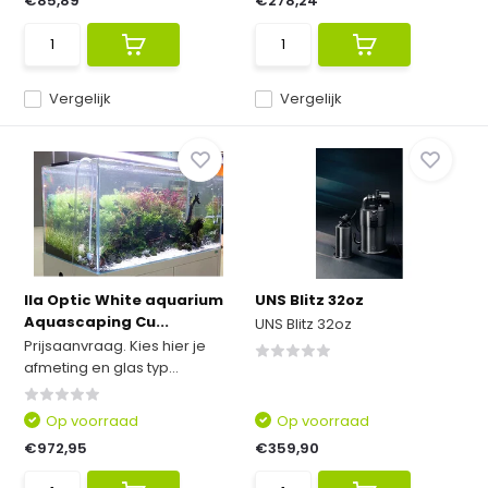
€85,89
€278,24
Vergelijk
Vergelijk
Ila Optic White aquarium
UNS Blitz 32oz
Aquascaping Cu...
UNS Blitz 32oz
Prijsaanvraag. Kies hier je
afmeting en glas typ...
Op voorraad
Op voorraad
€972,95
€359,90