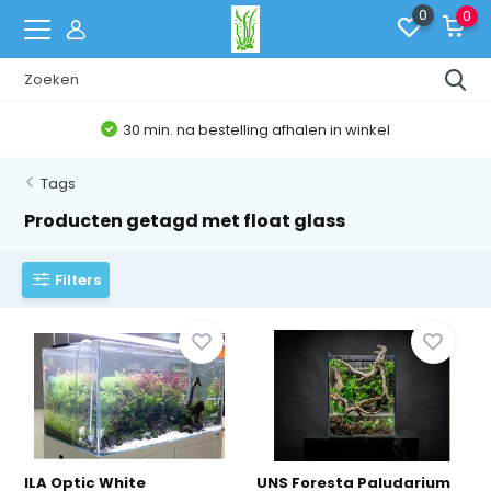
0
0
Belgische Webshop
Tags
Producten getagd met float glass
Filters
ILA Optic White
UNS Foresta Paludarium