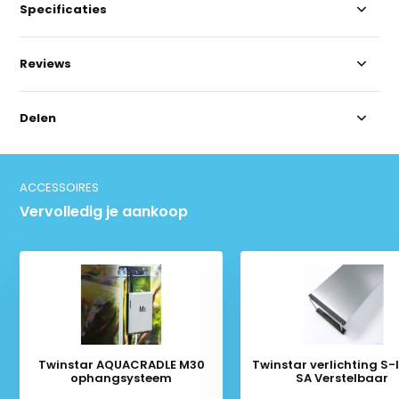
Specificaties
Reviews
Delen
ACCESSOIRES
Vervolledig je aankoop
Twinstar AQUACRADLE M30
Twinstar verlichting S-li
ophangsysteem
SA Verstelbaar