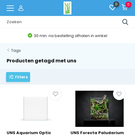
0
0
30 min. na bestelling afhalen in winkel
Tags
Producten getagd met uns
Filters
UNS Aquarium Optic
UNS Foresta Paludarium